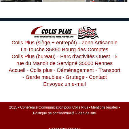
Colis Plus (siège + entrepôt) - Zone Artisanale
La Touche 35890 Bourg-des-Comptes
Colis Plus (bureau) - Parc d'activités Ouest - 5
rue du Manoir de Servigné 35000 Rennes
Accueil
-
Colis plus
-
Déménagement
-
Transport
-
Garde meubles
-
Grutage
-
Contact
Envoyez un e-mail
2015 •
Cohérence Communication
pour
Colis Plus
•
Mentions légales
•
Politique de confidentialité
•
Plan de site