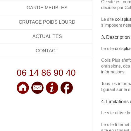
Ce site est nor
décidée par Col
GARDE MEUBLES
Le site
colisplus
GRUTAGE POIDS LOURD
s’imposent néanm
ACTUALITÉS
3. Description
Le site
colisplus
CONTACT
Colis Plus s’eff
omissions, des i
06 14 86 90 40
informations.
Tous les inform
figurant sur le s
4. Limitations
Le site utilise 
Le site Internet
site en utilisan