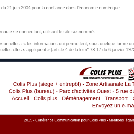
 du 21 juin 2004 pour la confiance dans l’économie numérique.
ternaute se connectant, utilisant le site susnommé.
rsonnelles : « les informations qui permettent, sous quelque forme que
lles elles s’appliquent » (article 4 de la loi n° 78-17 du 6 janvier 197
Colis Plus (siège + entrepôt) - Zone Artisanale 
Colis Plus (bureau) - Parc d'activités Ouest - 5 ru
Accueil
-
Colis plus
-
Déménagement
-
Transport
-
Envoyez un e-mai
2015 •
Cohérence Communication
pour
Colis Plus
•
Mentions légal