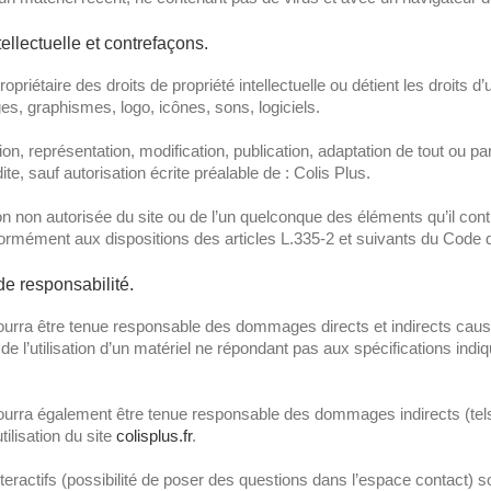
tellectuelle et contrefaçons.
ropriétaire des droits de propriété intellectuelle ou détient les droit
es, graphismes, logo, icônes, sons, logiciels.
on, représentation, modification, publication, adaptation de tout ou p
rdite, sauf autorisation écrite préalable de : Colis Plus.
ion non autorisée du site ou de l’un quelconque des éléments qu’il co
ormément aux dispositions des articles L.335-2 et suivants du Code de
de responsabilité.
urra être tenue responsable des dommages directs et indirects causés au
t de l’utilisation d’un matériel ne répondant pas aux spécifications indi
ourra également être tenue responsable des dommages indirects (tel
tilisation du site
colisplus.fr
.
ractifs (possibilité de poser des questions dans l’espace contact) sont