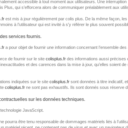
malement accessible à tout moment aux utilisateurs. Une interruption
is Plus, qui s’efforcera alors de communiquer préalablement aux utilisa
.fr
est mis à jour régulièrement par colis plus. De la même façon, les
oins à l’utilisateur qui est invité à s’y référer le plus souvent possi
 des services fournis.
.fr
a pour objet de fournir une information concernant l’ensemble des a
orce de fournir sur le site
colisplus.fr
des informations aussi précises q
nexactitudes et des carences dans la mise à jour, qu’elles soient de so
ations indiquées sur le site
colisplus.fr
sont données à titre indicatif, 
ite
colisplus.fr
ne sont pas exhaustifs. Ils sont donnés sous réserve de
 contractuelles sur les données techniques.
la technologie JavaScript.
 ne pourra être tenu responsable de dommages matériels liés à l’utilisa
t un matériel récent, ne contenant pas de virus et avec un navigateur 