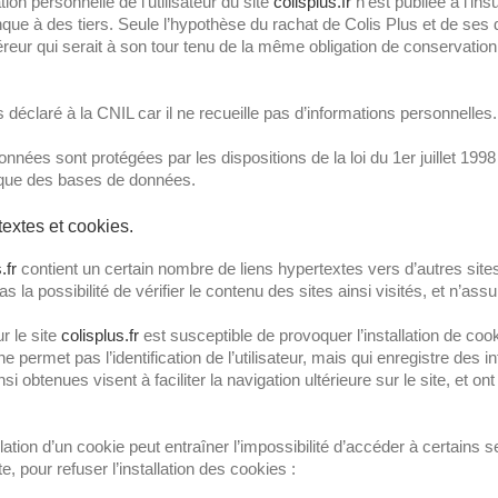
on personnelle de l’utilisateur du site
colisplus.fr
n’est publiée à l’in
que à des tiers. Seule l’hypothèse du rachat de Colis Plus et de ses d
reur qui serait à son tour tenu de la même obligation de conservation e
s déclaré à la CNIL car il ne recueille pas d’informations personnelles.
nées sont protégées par les dispositions de la loi du 1er juillet 1998
dique des bases de données.
textes et cookies.
.fr
contient un certain nombre de liens hypertextes vers d’autres site
as la possibilité de vérifier le contenu des sites ainsi visités, et n’
r le site
colisplus.fr
est susceptible de provoquer l’installation de cooki
i ne permet pas l’identification de l’utilisateur, mais qui enregistre des 
si obtenues visent à faciliter la navigation ultérieure sur le site, et
llation d’un cookie peut entraîner l’impossibilité d’accéder à certains s
, pour refuser l’installation des cookies :