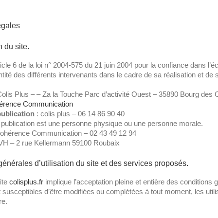
égales
 du site.
ticle 6 de la loi n° 2004-575 du 21 juin 2004 pour la confiance dans l’é
ntité des différents intervenants dans le cadre de sa réalisation et de s
Colis Plus – – Za la Touche Parc d’activité Ouest – 35890 Bourg des
érence Communication
ublication
: colis plus – 06 14 86 90 40
 publication est une personne physique ou une personne morale.
ohérence Communication – 02 43 49 12 94
VH – 2 rue Kellermann 59100 Roubaix
générales d’utilisation du site et des services proposés.
site
colisplus.fr
implique l’acceptation pleine et entière des conditions g
nt susceptibles d’être modifiées ou complétées à tout moment, les util
re.