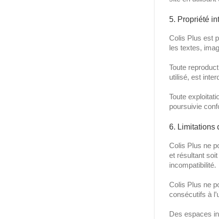
5. Propriété in
Colis Plus est p
les textes, imag
Toute reproducti
utilisé, est inte
Toute exploitat
poursuivie conf
6. Limitations 
Colis Plus ne po
et résultant soi
incompatibilité.
Colis Plus ne p
consécutifs à l’u
Des espaces inte