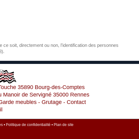
 ce soit, directement ou non, l’identification des personnes
8).
La Touche 35890 Bourg-des-Comptes
e du Manoir de Servigné 35000 Rennes
Garde meubles
-
Grutage
-
Contact
l
es
•
Politique de confidentialité
•
Plan de site