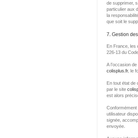
de supprimer, s
particulier aux
la responsabilit
que soit le supp
7. Gestion de
En France, les 
226-13 du Code 
A l’occasion de l
colisplus.fr
, le 
En tout état de 
par le site
colisp
est alors précisé
Conformément aux
utilisateur disp
signée, accompag
envoyée.