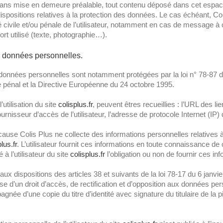
ans mise en demeure préalable, tout contenu déposé dans cet espace q
 dispositions relatives à la protection des données. Le cas échéant, C
é civile et/ou pénale de l’utilisateur, notamment en cas de message à 
ort utilisé (texte, photographie…).
s données personnelles.
données personnelles sont notamment protégées par la loi n° 78-87 du 6
pénal et la Directive Européenne du 24 octobre 1995.
’utilisation du site
colisplus.fr
, peuvent êtres recueillies : l’URL des li
fournisseur d’accès de l’utilisateur, l’adresse de protocole Internet (IP) d
cause Colis Plus ne collecte des informations personnelles relatives à
lus.fr
. L’utilisateur fournit ces informations en toute connaissance de
 à l’utilisateur du site
colisplus.fr
l’obligation ou non de fournir ces in
 dispositions des articles 38 et suivants de la loi 78-17 du 6 janvier 1
ose d’un droit d’accès, de rectification et d’opposition aux données p
née d’une copie du titre d’identité avec signature du titulaire de la p