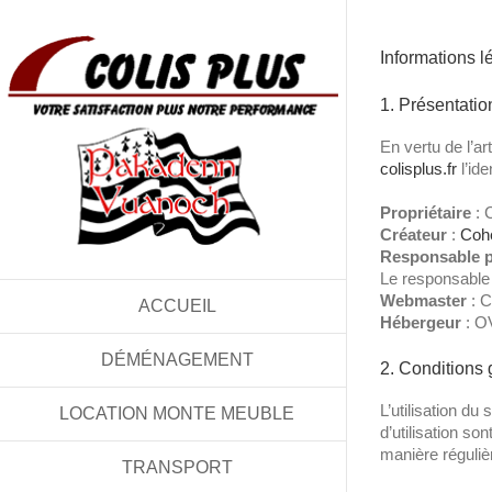
Informations l
1. Présentation
En vertu de l’ar
colisplus.fr
l’ide
Propriétaire
: 
Créateur
:
Coh
Responsable p
Le responsable
Webmaster
: C
ACCUEIL
Hébergeur
: O
DÉMÉNAGEMENT
2. Conditions 
L’utilisation du 
LOCATION MONTE MEUBLE
d’utilisation so
manière réguliè
TRANSPORT