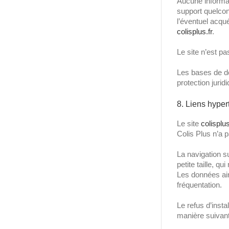
Aucune informati
support quelcon
l’éventuel acqué
colisplus.fr
.
Le site n’est pa
Les bases de don
protection juri
8. Liens hyper
Le site
colisplus
Colis Plus n’a p
La navigation su
petite taille, qu
Les données ain
fréquentation.
Le refus d’insta
manière suivante