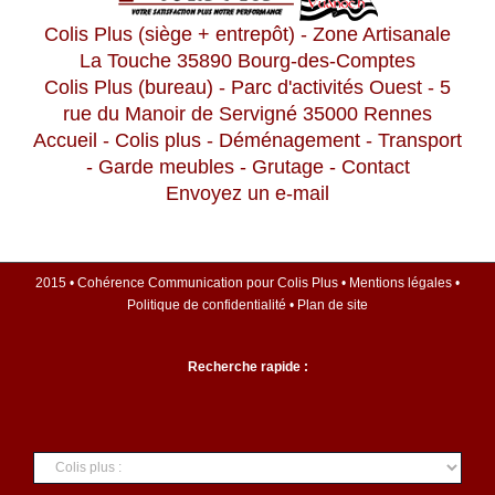
Colis Plus (siège + entrepôt) - Zone Artisanale
La Touche 35890 Bourg-des-Comptes
Colis Plus (bureau) - Parc d'activités Ouest - 5
rue du Manoir de Servigné 35000 Rennes
Accueil
-
Colis plus
-
Déménagement
-
Transport
-
Garde meubles
-
Grutage
-
Contact
Envoyez un e-mail
2015 •
Cohérence Communication
pour
Colis Plus
•
Mentions légales
•
Politique de confidentialité
•
Plan de site
Recherche rapide :